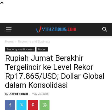
Home
Economy and Business
Economy and Business
Market
Rupiah Jumat Berakhir
Tergelincir ke Level Rekor
Rp17.865/USD; Dollar Global
dalam Konsolidasi
By
Alfred Pakasi
-
May 29, 2026