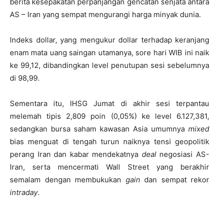
berita kesepakatan perpanjangan gencatan senjata antara
AS – Iran yang sempat mengurangi harga minyak dunia.
Indeks dollar, yang mengukur dollar terhadap keranjang
enam mata uang saingan utamanya, sore hari WIB ini naik
ke 99,12, dibandingkan level penutupan sesi sebelumnya
di 98,99.
Sementara itu, IHSG Jumat di akhir sesi terpantau
melemah tipis 2,809 poin (0,05%) ke level 6.127,381,
sedangkan bursa saham kawasan Asia umumnya
mixed
bias menguat di tengah turun naiknya tensi geopolitik
perang Iran dan kabar mendekatnya
deal
negosiasi AS-
Iran, serta mencermati Wall Street yang berakhir
semalam dengan membukukan
gain
dan sempat rekor
intraday
.