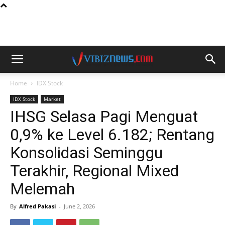
Home
IDX Stock
IDX Stock
Market
IHSG Selasa Pagi Menguat
0,9% ke Level 6.182; Rentang
Konsolidasi Seminggu
Terakhir, Regional Mixed
Melemah
By
Alfred Pakasi
-
June 2, 2026