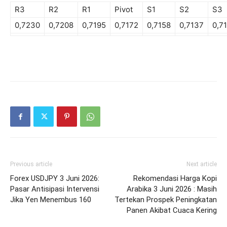
R3
R2
R1
Pivot
S1
S2
S3
0,7230
0,7208
0,7195
0,7172
0,7158
0,7137
0,7
Previous article
Next article
Forex USDJPY 3 Juni 2026:
Rekomendasi Harga Kopi
Pasar Antisipasi Intervensi
Arabika 3 Juni 2026 : Masih
Jika Yen Menembus 160
Tertekan Prospek Peningkatan
Panen Akibat Cuaca Kering