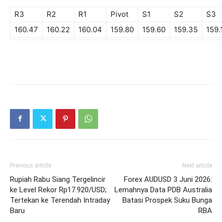
R3
R2
R1
Pivot
S1
S2
S3
160.47
160.22
160.04
159.80
159.60
159.35
159.
Previous article
Next article
Rupiah Rabu Siang Tergelincir
Forex AUDUSD 3 Juni 2026:
ke Level Rekor Rp17.920/USD;
Lemahnya Data PDB Australia
Tertekan ke Terendah Intraday
Batasi Prospek Suku Bunga
Baru
RBA