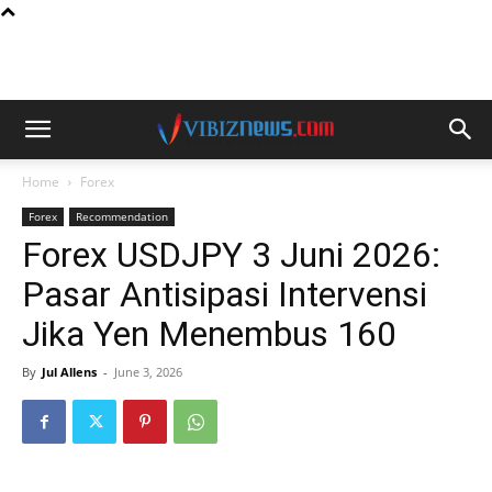
Home
Forex
Forex
Recommendation
Forex USDJPY 3 Juni 2026:
Pasar Antisipasi Intervensi
Jika Yen Menembus 160
By
Jul Allens
-
June 3, 2026