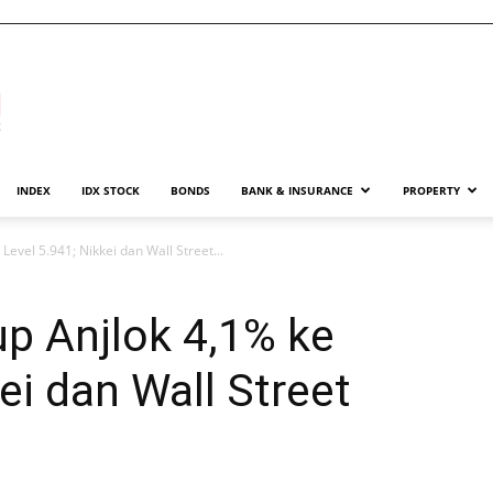
INDEX
IDX STOCK
BONDS
BANK & INSURANCE
PROPERTY
Level 5.941; Nikkei dan Wall Street...
p Anjlok 4,1% ke
ei dan Wall Street