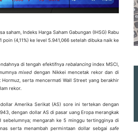
rsa saham, Indeks Harga Saham Gabungan (IHSG) Rabu
61 poin (4,11%) ke level 5.941,066 setelah dibuka naik ke
endahnya di tengah efektifnya
rebalancing
index MSCI,
 umumnya
mixed
dengan Nikkei mencetak rekor dan di
at Hormuz, serta mencermati Wall Street yang berakhir
lam rekor.
 dollar Amerika Serikat (AS) sore ini tertekan dengan
.943, dengan dollar AS di pasar uang Eropa merangkak
bal sebelumnya; mengarah ke 5 minggu tertingginya di
anas serta menambah permintaan dollar sebgai
safe