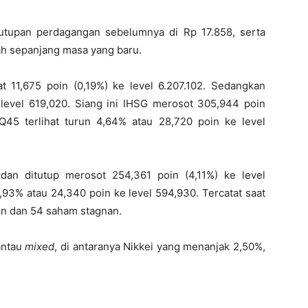
utupan perdagangan sebelumnya di Rp 17.858, serta
ah sepanjang masa yang baru.
11,675 poin (0,19%) ke level 6.207.102. Sedangkan
level 619,020. Siang ini IHSG merosot 305,944 poin
Q45 terlihat turun 4,64% atau 28,720 poin ke level
dan ditutup merosot 254,361 poin (4,11%) ke level
,93% atau 24,340 poin ke level 594,930. Tercatat saat
un dan 54 saham stagnan.
pantau
mixed
, di antaranya Nikkei yang menanjak 2,50%,