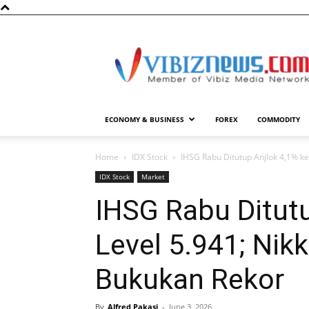
Vibiznews.com
ECONOMY & BUSINESS
FOREX
COMMODITY
Home
IDX Stock
IHSG Rabu Ditutup Anjlok 4,1% ke 
IDX Stock
Market
IHSG Rabu Ditutu
Level 5.941; Nikk
Bukukan Rekor
By
Alfred Pakasi
-
June 3, 2026