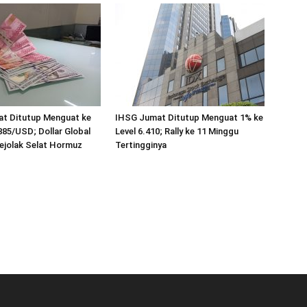
at Ditutup Menguat ke
IHSG Jumat Ditutup Menguat 1% ke
885/USD; Dollar Global
Level 6.410; Rally ke 11 Minggu
Gejolak Selat Hormuz
Tertingginya