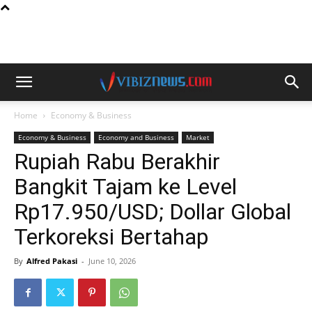
Home
Economy & Business
Economy & Business
Economy and Business
Market
Rupiah Rabu Berakhir
Bangkit Tajam ke Level
Rp17.950/USD; Dollar Global
Terkoreksi Bertahap
By
Alfred Pakasi
-
June 10, 2026