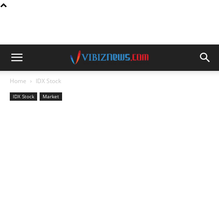
Home
IDX Stock
IDX Stock
Market