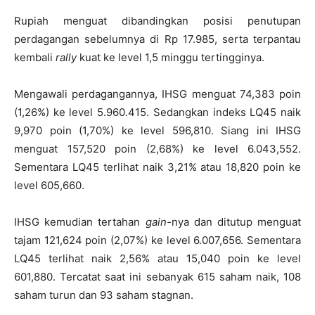
Rupiah menguat dibandingkan posisi penutupan
perdagangan sebelumnya di Rp 17.985, serta terpantau
kembali
rally
kuat ke level 1,5 minggu tertingginya.
Mengawali perdagangannya, IHSG menguat 74,383 poin
(1,26%) ke level 5.960.415. Sedangkan indeks LQ45 naik
9,970 poin (1,70%) ke level 596,810. Siang ini IHSG
menguat 157,520 poin (2,68%) ke level 6.043,552.
Sementara LQ45 terlihat naik 3,21% atau 18,820 poin ke
level 605,660.
IHSG kemudian tertahan
gain-
nya dan ditutup menguat
tajam 121,624 poin (2,07%) ke level 6.007,656. Sementara
LQ45 terlihat naik 2,56% atau 15,040 poin ke level
601,880. Tercatat saat ini sebanyak 615 saham naik, 108
saham turun dan 93 saham stagnan.