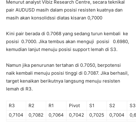
Menurut analyst Vibiz Research Centre, secara teknikal
pair AUDUSD masih dalam posisi resisten kuatnya dan
masih akan konsolidssi diatas kisaran 0,7000
Kini pair berada di 0.7068 yang sedang turun kembali ke
posisi 0.7000. Jika tembus akan menguji posisi 0.6980,
kemudian lanjut menuju posisi support lemah di S3.
Namun jika penurunan tertahan di 0.7050, berpotensi
naik kembali menuju posisi tinggi di 0.7087. Jika berhasil,
target kenaikan berikutnya langsung menuju resisten
lemah di R3.
R3
R2
R1
Pivot
S1
S2
S3
0,7104
0,7082
0,7064
0,7042
0,7025
0,7004
0,