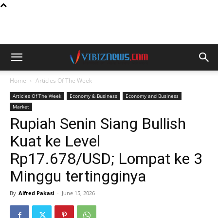
Home
Articles Of The Week
Articles Of The Week
Economy & Business
Economy and Business
Market
Rupiah Senin Siang Bullish
Kuat ke Level
Rp17.678/USD; Lompat ke 3
Minggu tertingginya
By
Alfred Pakasi
-
June 15, 2026