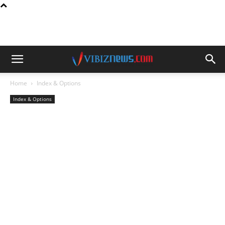
Home
Index & Options
Index & Options