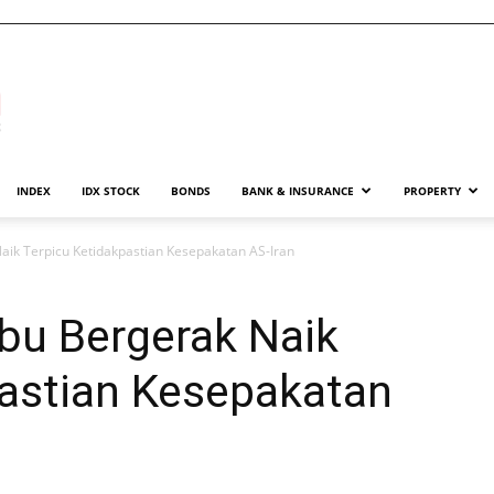
INDEX
IDX STOCK
BONDS
BANK & INSURANCE
PROPERTY
ik Terpicu Ketidakpastian Kesepakatan AS-Iran
bu Bergerak Naik
pastian Kesepakatan