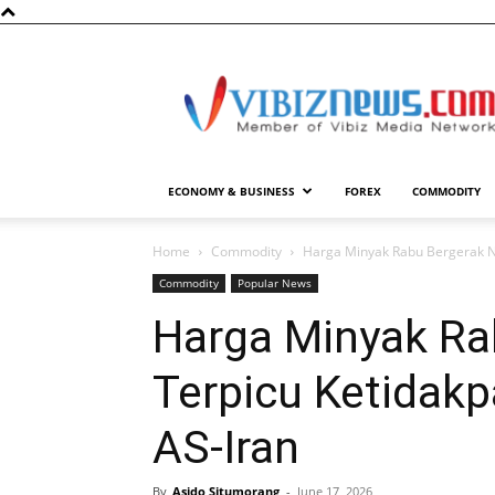
Vibiznews.com
ECONOMY & BUSINESS
FOREX
COMMODITY
Home
Commodity
Harga Minyak Rabu Bergerak Na
Commodity
Popular News
Harga Minyak Ra
Terpicu Ketidak
AS-Iran
By
Asido Situmorang
-
June 17, 2026