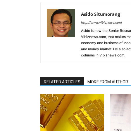
Asido Situmorang
http://www.vibiznews.com
Asido is now the Senior Resear
Vibiznews.com, that makes mar
economy and business of Indone
and money market. He also acti
columns in Vibiznews.com.
RELATED ARTICLES
MORE FROM AUTHOR