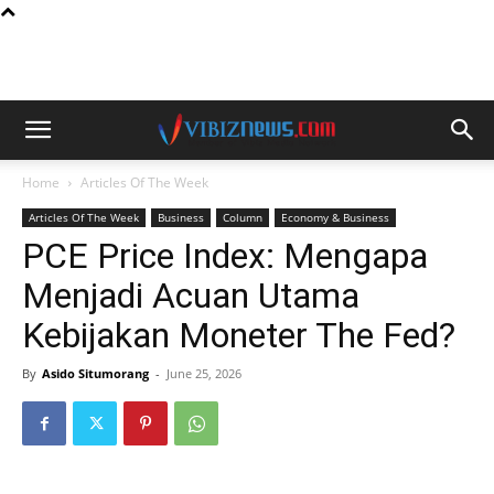
Home
Articles Of The Week
Articles Of The Week
Business
Column
Economy & Business
PCE Price Index: Mengapa
Menjadi Acuan Utama
Kebijakan Moneter The Fed?
By
Asido Situmorang
-
June 25, 2026