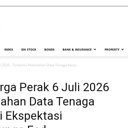
INDEX
IDX STOCK
BONDS
BANK & INSURANCE
PROPERTY
i 2026 : Terbantu Pelemahan Data Tenaga Kerja...
ga Perak 6 Juli 2026
mahan Data Tenaga
i Ekspektasi