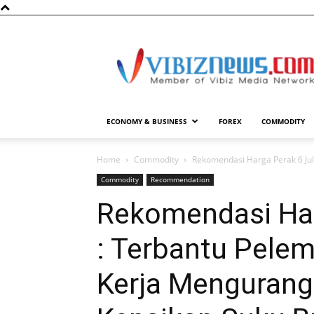
Vibiznews.com
ECONOMY & BUSINESS
FOREX
COMMODITY
Home
Commodity
Rekomendasi Harga Perak 6 Jul
Commodity
Recommendation
Rekomendasi Har
: Terbantu Pele
Kerja Mengurang