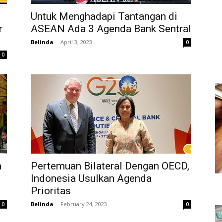
Untuk Menghadapi Tantangan di
r
ASEAN Ada 3 Agenda Bank Sentral
Belinda
-
April 3, 2023
0
0
n
Pertemuan Bilateral Dengan OECD,
Indonesia Usulkan Agenda
Prioritas
Belinda
-
February 24, 2023
0
0