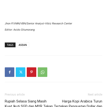
Jhon P/VMN/VBN/Senior Analyst-Vibiz Research Center
Editor: Asido Situmorang
TAGS
ASEAN
Previous article
Next article
Rupiah Selasa Siang Masih
Harga Kopi Arabica Turun
Kuat Ikuti SGD dan MYR Tekan
Tertekan Penguatan Dollar dan