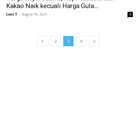
Kakao Naik kecuali Harga Gula...
Loni T
-
August 18, 2025
0
2
3
4