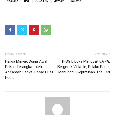
thailand
usd
USDA-FAS
vietnam
Vollcafe
Previous article
Next article
Harga Minyak Dunia Awal
IHSG Dibuka Menguat 0,67%,
Pekan Terangkat oleh
Bergerak Volatile, Pelaku Pasar
Ancaman Sanksi Besar Buat
Menunggu Keputusan The Fed
Rusia