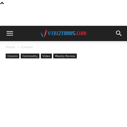
Home
Column
Column
Commodity
Video
Weekly Review