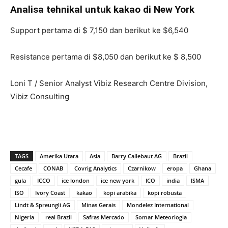
Analisa tehnikal untuk kakao di New York
Support pertama di $ 7,150 dan berikut ke $6,540
Resistance pertama di $8,050 dan berikut ke $ 8,500
Loni T / Senior Analyst Vibiz Research Centre Division,
Vibiz Consulting
TAGS
Amerika Utara
Asia
Barry Callebaut AG
Brazil
Cecafe
CONAB
Covrig Analytics
Czarnikow
eropa
Ghana
gula
ICCO
ice london
ice new york
ICO
india
ISMA
ISO
Ivory Coast
kakao
kopi arabika
kopi robusta
Lindt & Spreungli AG
Minas Gerais
Mondelez International
Nigeria
real Brazil
Safras Mercado
Somar Meteorlogia