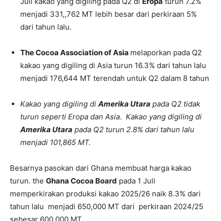
Juli kakao yang digiling pada Q2 di
Eropa
turun 7.2%
menjadi 331,,762 MT lebih besar dari perkiraan 5%
dari tahun lalu.
The Cocoa Association of Asia
melaporkan pada Q2
kakao yang digiling di Asia turun 16.3% dari tahun lalu
menjadi 176,644 MT terendah untuk Q2 dalam 8 tahun
Kakao yang digiling di
Amerika Utara
pada Q2 tidak
turun seperti Eropa dan Asia
.
Kakao yang digiling di
Amerika Utara
pada Q2 turun 2.8% dari tahun lalu
menjadi 101,865 MT.
Besarnya pasokan dari Ghana membuat harga kakao
turun. the
Ghana Cocoa Board
pada 1 Juli
memperkirakan produksi kakao 2025/26 naik 8.3% dari
tahun lalu menjadi 650,000 MT dari perkiraan 2024/25
sebesar 600,000 MT.