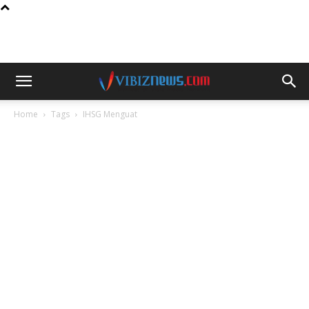
Home
Tags
IHSG Menguat