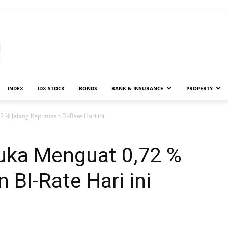
INDEX
IDX STOCK
BONDS
BANK & INSURANCE
PROPERTY
2 % Jelang Keputusan BI-Rate Hari ini
buka Menguat 0,72 %
 BI-Rate Hari ini