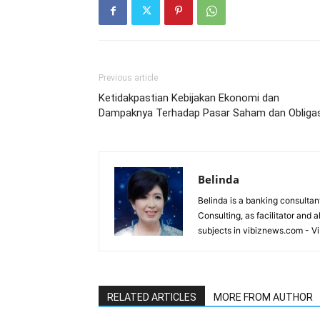
Previous article
Ketidakpastian Kebijakan Ekonomi dan
Dampaknya Terhadap Pasar Saham dan Obligas
Belinda
Belinda is a banking consultant
Consulting, as facilitator and 
subjects in vibiznews.com - V
RELATED ARTICLES
MORE FROM AUTHOR