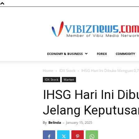
Vibiznews.com
ECONOMY & BUSINESS
FOREX
COMMODITY
Home
IDX Stock
IHSG Hari Ini Dibuka Menguat 0,7
IDX Stock
Market
IHSG Hari Ini Di
Jelang Keputusan
By
Belinda
-
January 15, 2025