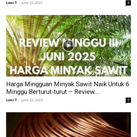
Loni T
-
June 25, 2025
0
Harga Mingguan Minyak Sawit Naik Untuk 6
Minggu Berturut-turut – Review...
Loni T
-
June 22, 2025
0