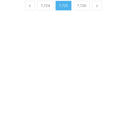
7,724
7,725
7,726