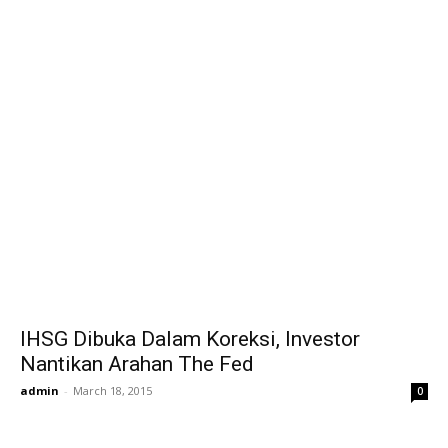
IHSG Dibuka Dalam Koreksi, Investor
Nantikan Arahan The Fed
admin
-
March 18, 2015
0