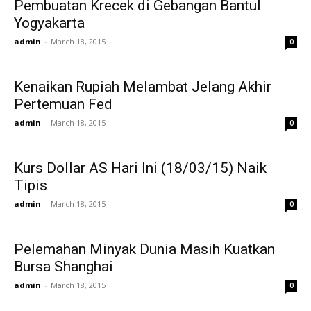
Pembuatan Krecek di Gebangan Bantul
Yogyakarta
admin
-
March 18, 2015
0
Kenaikan Rupiah Melambat Jelang Akhir
Pertemuan Fed
admin
-
March 18, 2015
0
Kurs Dollar AS Hari Ini (18/03/15) Naik
Tipis
admin
-
March 18, 2015
0
Pelemahan Minyak Dunia Masih Kuatkan
Bursa Shanghai
admin
-
March 18, 2015
0