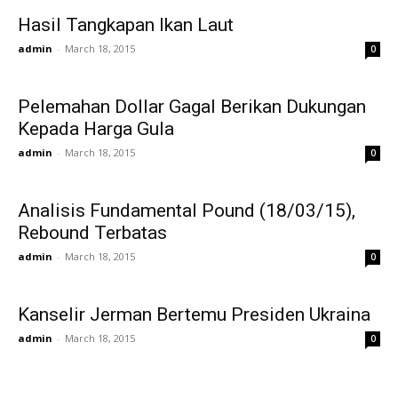
Hasil Tangkapan Ikan Laut
admin
-
March 18, 2015
0
Pelemahan Dollar Gagal Berikan Dukungan
Kepada Harga Gula
admin
-
March 18, 2015
0
Analisis Fundamental Pound (18/03/15),
Rebound Terbatas
admin
-
March 18, 2015
0
Kanselir Jerman Bertemu Presiden Ukraina
admin
-
March 18, 2015
0