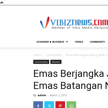
Vibiznews.com
ECONOMY & BUSINESS
FOREX
COMMODITY
Home
Commodity
Emas Berjangka Jepang Naik T
Commodity
Market
Emas Berjangka 
Emas Batangan N
By
admin
-
March 2, 2015