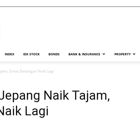
INDEX
IDX STOCK
BONDS
BANK & INSURANCE
PROPERTY
ajam, Emas Batangan Naik Lagi
Jepang Naik Tajam,
aik Lagi