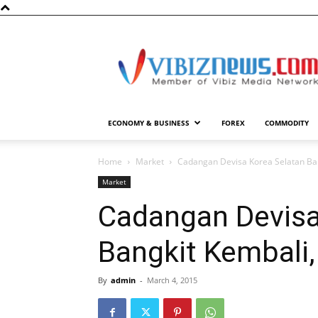
Vibiznews.com
ECONOMY & BUSINESS
FOREX
COMMODITY
Home
Market
Cadangan Devisa Korea Selatan Ban
Market
Cadangan Devisa
Bangkit Kembali,
By
admin
-
March 4, 2015