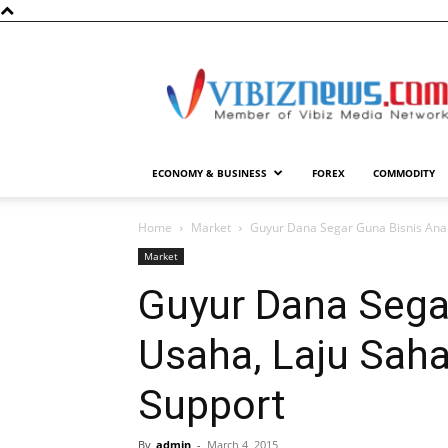
Vibiznews.com
ECONOMY & BUSINESS
FOREX
COMMODITY
Home
Market
Guyur Dana Segar Guna Bisnis Anak 
Market
Guyur Dana Sega
Usaha, Laju Saha
Support
By
admin
-
March 4, 2015