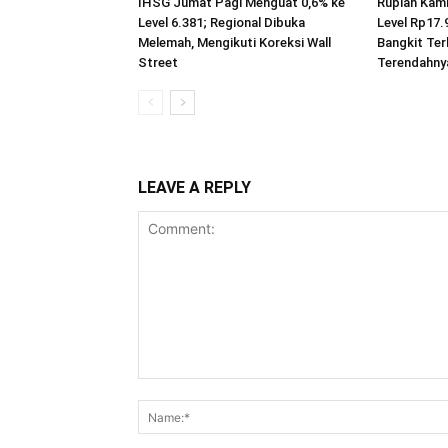
IHSG Jumat Pagi Menguat 0,6% ke
Rupiah Kami
Level 6.381; Regional Dibuka
Level Rp17.
Melemah, Mengikuti Koreksi Wall
Bangkit Ter
Street
Terendahny
LEAVE A REPLY