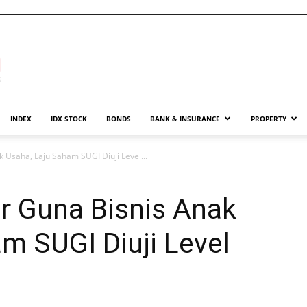
INDEX
IDX STOCK
BONDS
BANK & INSURANCE
PROPERTY
Usaha, Laju Saham SUGI Diuji Level...
r Guna Bisnis Anak
m SUGI Diuji Level