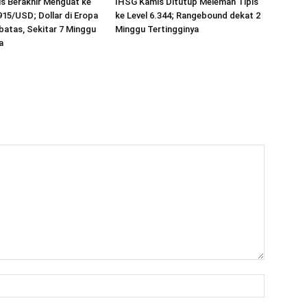
s Berakhir Menguat ke
IHSG Kamis Ditutup Melemah Tipis
915/USD; Dollar di Eropa
ke Level 6.344; Rangebound dekat 2
batas, Sekitar 7 Minggu
Minggu Tertingginya
a