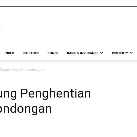
INDEX
IDX STOCK
BONDS
BANK & INSURANCE
PROPERTY
 Ekspor Kayu Gelondongan
ung Penghentian
londongan