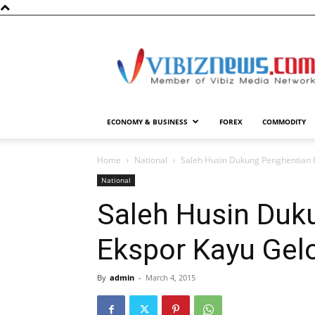
Vibiznews.com
ECONOMY & BUSINESS
FOREX
COMMODITY
Home
National
Saleh Husin Dukung Penghentian
National
Saleh Husin Duk
Ekspor Kayu Ge
By
admin
-
March 4, 2015