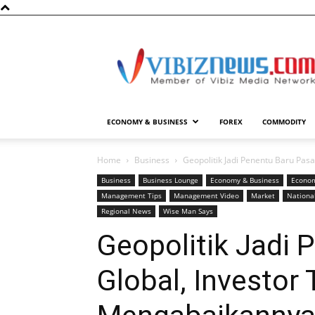
Vibiznews.com
ECONOMY & BUSINESS
FOREX
COMMODITY
Home
Business
Geopolitik Jadi Penentu Baru Pas
Business
Business Lounge
Economy & Business
Econom
Management Tips
Management Video
Market
Nationa
Regional News
Wise Man Says
Geopolitik Jadi 
Global, Investor 