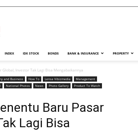
INDEX
IDX STOCK
BONDS
BANK & INSURANCE
PROPERTY
ar Global, Investor Tak Lagi Bisa Mengabaikannya
y and Business
How To
Lensa Vibizmedia
Management
l
National Photos
News
Photo Gallery
Product To Watch
Penentu Baru Pasar
Tak Lagi Bisa