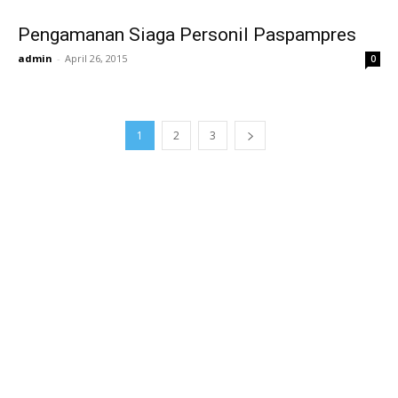
Pengamanan Siaga Personil Paspampres
admin
-
April 26, 2015
0
1
2
3