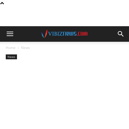
Home
News
News