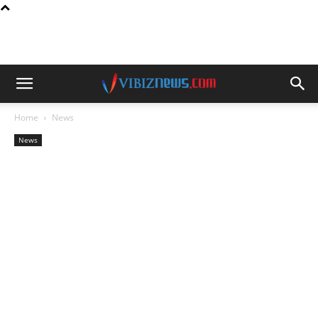
Home
News
News