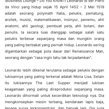
(Business Lounge – Do You Know?) Leonardo di ser Piero
da Vinci yang hidup sejak 15 April 1452 – 2 Mei 1519
adalah seorang polymath Italia, pelukis, pematung,
arsitek, musisi, matematikawan, insinyur, penemu, ahli
anatomi, ahli geologi, pembuat peta, ahli botani, dan
penulis. Ia secara luas dianggap sebagai salah satu
pelukis terbesar sepanjang masa dan mungkin orang
yang paling berbakat yang pernah hidup. Leonardo sering
digambarkan sebagai pola dasar dari Renaissance Man,
seorang dengan “rasa ingin tahu tak terpadamkan”.
Leonardo lebih dikenal terutama sebagai pelukis dengan
lukisannya yang paling terkenal adalah Mona Lisa. Selain
itu lukisannya The Last Supper menjadi lukisan
keagamaan yang paling direproduksi sepanjang masa.
Leonardo dihormati untuk kecerdikan teknologi nya. Dia
mengkonsepkan mesin terbang, kendaraan lapis baja,
tenaga surya terkonsentrasi, dan banyak lagi. Dia juga