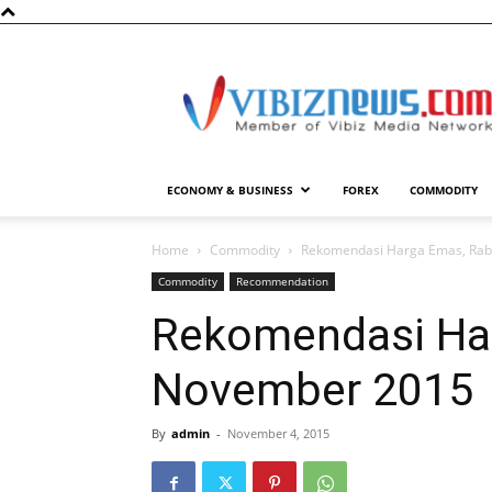
Vibiznews.com
ECONOMY & BUSINESS
FOREX
COMMODITY
Home
Commodity
Rekomendasi Harga Emas, Ra
Commodity
Recommendation
Rekomendasi Ha
November 2015
By
admin
-
November 4, 2015