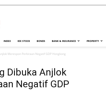
INDEX
IDX STOCK
BONDS
BANK & INSURANCE
PROPERTY
Anjlok Merespon Perkiraan Negatif GDP Hongkong
g Dibuka Anjlok
aan Negatif GDP