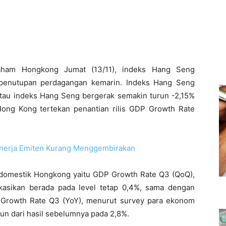
ham Hongkong Jumat (13/11), indeks Hang Seng
da penutupan perdagangan kemarin. Indeks Hang Seng
pantau indeks Hang Seng bergerak semakin turun -2,15%
ong Kong tertekan penantian rilis GDP Growth Rate
Kinerja Emiten Kurang Menggembirakan
omi domestik Hongkong yaitu GDP Growth Rate Q3 (QoQ),
kasikan berada pada level tetap 0,4%, sama dengan
 Growth Rate Q3 (YoY), menurut survey para ekonom
run dari hasil sebelumnya pada 2,8%.