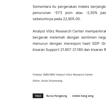
Sementara itu pergerakan indeks berjangka
penurunan -573 poin atau -2,50% pad
sebelumnya pada 22,905.00.
Analyst Vibiz Research Center memperkira
bergerak melemah dengan sentimen nega
menurun dengan merespon hasil GDP Grow
kisaran Support 21.857-21.180 dan kisaran 
Freddy/ VMN/VBN/ Analyst-Vibiz Research Center
Editor: Asido Situmorang
TAGS
Bursa Hongkong
indeks hang seng