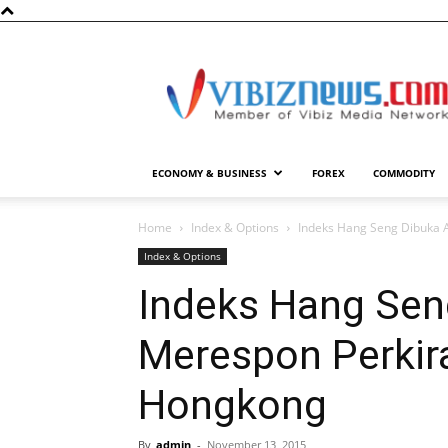
Vibiznews.com
ECONOMY & BUSINESS
FOREX
COMMODITY
Home
Index & Options
Indeks Hang Seng Dibuka 
Index & Options
Indeks Hang Sen
Merespon Perkir
Hongkong
By
admin
-
November 13, 2015