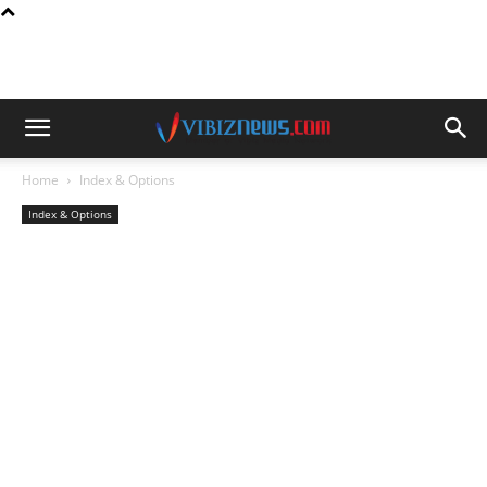
Home
Index & Options
Index & Options