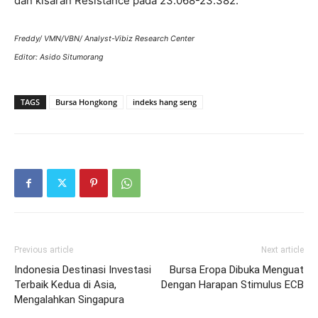
dan kisaran Resistance pada 23.068-23.382.
Freddy/ VMN/VBN/ Analyst-Vibiz Research Center
Editor: Asido Situmorang
TAGS
Bursa Hongkong
indeks hang seng
Previous article
Next article
Indonesia Destinasi Investasi
Bursa Eropa Dibuka Menguat
Terbaik Kedua di Asia,
Dengan Harapan Stimulus ECB
Mengalahkan Singapura