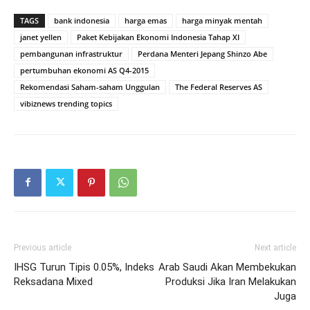
TAGS
bank indonesia
harga emas
harga minyak mentah
janet yellen
Paket Kebijakan Ekonomi Indonesia Tahap XI
pembangunan infrastruktur
Perdana Menteri Jepang Shinzo Abe
pertumbuhan ekonomi AS Q4-2015
Rekomendasi Saham-saham Unggulan
The Federal Reserves AS
vibiznews trending topics
Previous article
Next article
IHSG Turun Tipis 0.05%, Indeks
Arab Saudi Akan Membekukan
Reksadana Mixed
Produksi Jika Iran Melakukan
Juga