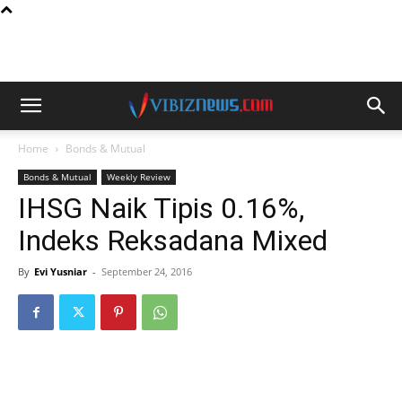
Home
Bonds & Mutual
Bonds & Mutual
Weekly Review
IHSG Naik Tipis 0.16%,
Indeks Reksadana Mixed
By
Evi Yusniar
-
September 24, 2016