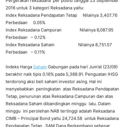
Pergerakan reksadana per posisi tanggal 23 September
2016 untuk 3 kategori Reksadana yaitu:
Index Reksadana Pendapatan Tetap Nilainya 3,407.76
Perbedaan 0.05%
Index Reksadana Campuran Nilainya 6,087.95
Perbedaan – 0.12%
Index Reksadana Saham Nilainya 8,751.57
Perbedaan – 0.11%
Indeks Harga
Saham
Gabungan pada hari Jum’at (23/09)
berakhir naik tipis 0.16% pada 5,388.91. Penguatan IHSG
terdorong aksi beli saham investor asing. Hal ini
menyebabkan peningkatan atas Reksadana Pendapatan
Tetap, penurunan atas Reksadana Campuran dan atas
Reksadana Saham dibandingkan minggu lalu. Dalam
minggu ini perolehan NAB tertinggi adalah Reksadana
CIMB – Principal Bond yaitu 24,724.58 untuk Reksadana
Pendapatan Tetap , SAM Dana Berkembang sebesar