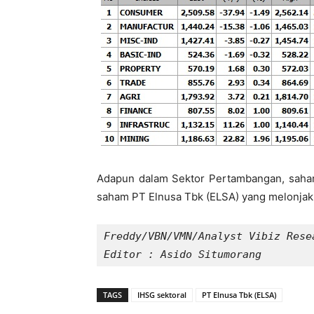
Adapun dalam Sektor Pertambangan, saham
saham PT Elnusa Tbk (ELSA) yang melonjak 
Freddy/VBN/VMN/Analyst Vibiz Resea
Editor : Asido Situmorang
TAGS
IHSG sektoral
PT Elnusa Tbk (ELSA)