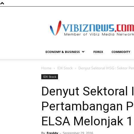
Vibiznews.com
ECONOMY & BUSINESS
FOREX
COMMODITY
Home
IDX Stock
Denyut Sektoral IHSG : Sektor 
IDX Stock
Denyut Sektoral 
Pertambangan P
ELSA Melonjak 1
By
Freddy
-
September 29, 2016