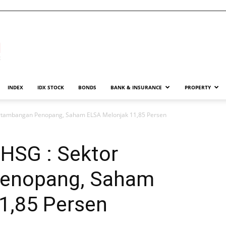
INDEX
IDX STOCK
BONDS
BANK & INSURANCE
PROPERTY
Pertambangan Penopang, Saham ELSA Melonjak 11,85 Persen
IHSG : Sektor
enopang, Saham
1,85 Persen