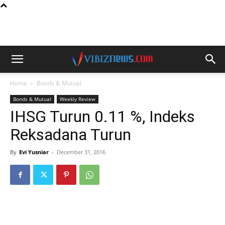
Home
Bonds & Mutual
Bonds & Mutual
Weekly Review
IHSG Turun 0.11 %, Indeks
Reksadana Turun
By
Evi Yusniar
-
December 31, 2016