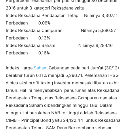
Pergerakan reksadana per posisi tanggal 30 December
2016 untuk 3 kategori Reksadana yaitu:
Index Reksadana Pendapatan Tetap Nilainya 3,307.11
Perbedaan – 0.06%
Index Reksadana Campuran Nilainya 5,890.57
Perbedaan – 0.13%
Index Reksadana Saham Nilainya 8,284.16
Perbedaan – 0.16%
Indeks Harga
Saham
Gabungan pada hari Jum’at (30/12)
berakhir turun 0.11% menjadi 5,296.71. Pelemahan IHSG
dipicu aksi profit taking investor memasuki liburan akhir
tahun. Hal ini menyebabkan penurunan atas Reksadana
Pendapatan Tetap, atas Reksadana Campuran dan atas
Reksadana Saham dibandingkan minggu lalu. Dalam
minggu ini perolehan NAB tertinggi adalah Reksadana
CIMB – Principal Bond yaitu 24,122.44 untuk Reksadana
Pendapatan Tetap , SAM Dana Berkembang sebesar