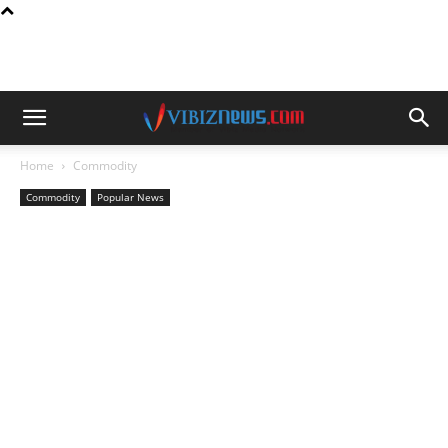
Home
Commodity
Commodity
Popular News