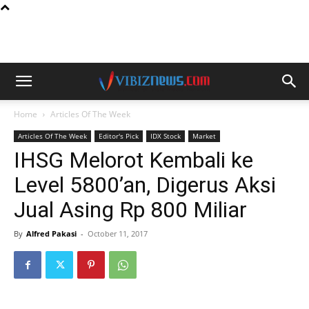
Home
Articles Of The Week
Articles Of The Week
Editor's Pick
IDX Stock
Market
IHSG Melorot Kembali ke
Level 5800’an, Digerus Aksi
Jual Asing Rp 800 Miliar
By
Alfred Pakasi
-
October 11, 2017