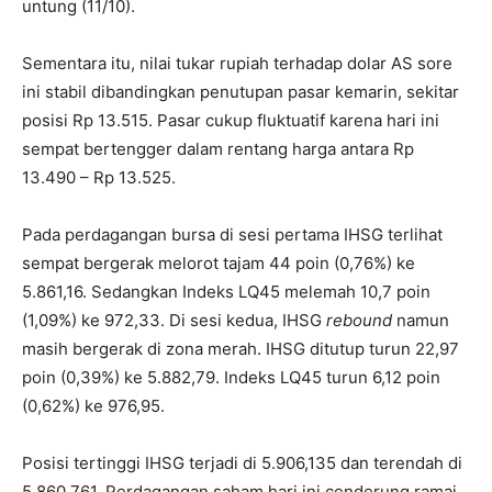
untung (11/10).
Sementara itu, nilai tukar rupiah terhadap dolar AS sore
ini stabil dibandingkan penutupan pasar kemarin, sekitar
posisi Rp 13.515. Pasar cukup fluktuatif karena hari ini
sempat bertengger dalam rentang harga antara Rp
13.490 – Rp 13.525.
Pada perdagangan bursa di sesi pertama IHSG terlihat
sempat bergerak melorot tajam 44 poin (0,76%) ke
5.861,16. Sedangkan Indeks LQ45 melemah 10,7 poin
(1,09%) ke 972,33. Di sesi kedua, IHSG
rebound
namun
masih bergerak di zona merah. IHSG ditutup turun 22,97
poin (0,39%) ke 5.882,79. Indeks LQ45 turun 6,12 poin
(0,62%) ke 976,95.
Posisi tertinggi IHSG terjadi di 5.906,135 dan terendah di
5.860,761. Perdagangan saham hari ini cenderung ramai