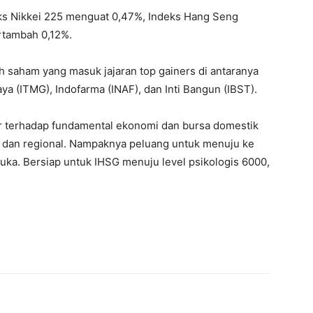
deks Nikkei 225 menguat 0,47%, Indeks Hang Seng
rtambah 0,12%.
h saham yang masuk jajaran top gainers di antaranya
a (ITMG), Indofarma (INAF), dan Inti Bangun (IBST).
r terhadap fundamental ekonomi dan bursa domestik
al dan regional. Nampaknya peluang untuk menuju ke
buka. Bersiap untuk IHSG menuju level psikologis 6000,