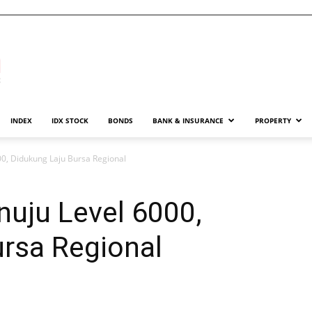
INDEX
IDX STOCK
BONDS
BANK & INSURANCE
PROPERTY
0, Didukung Laju Bursa Regional
uju Level 6000,
ursa Regional