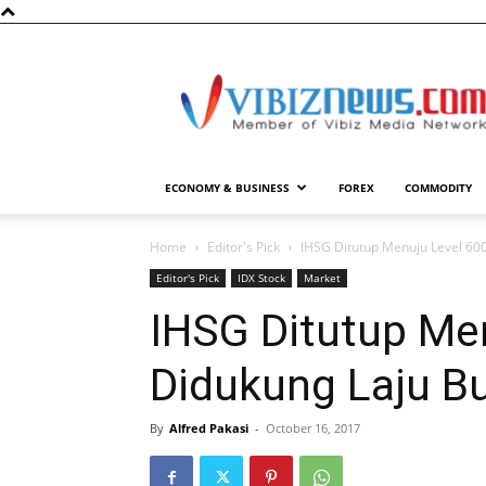
Vibiznews.com
ECONOMY & BUSINESS
FOREX
COMMODITY
Home
Editor's Pick
IHSG Ditutup Menuju Level 600
Editor's Pick
IDX Stock
Market
IHSG Ditutup Men
Didukung Laju B
By
Alfred Pakasi
-
October 16, 2017