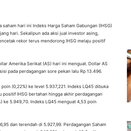
a saham hari ini Indeks Harga Saham Gabungan (IHSG)
ang hari. Sekalipun ada aksi jual investor asing,
mencetak rekor terus mendorong IHSG melaju positif
ollar Amerika Serikat (AS) hari ini menguat. Dollar AS
sisi pada perdagangan sore pekan lalu Rp 13.496.
 poin (0,22%) ke level 5.937,221. Indeks LQ45 dibuka
ju positif IHSG bertahan hingga akhir perdagangan
%) ke 5.949,70. Indeks LQ45 menguat 4,53 poin
5.956,95 dan terendah di 5.927,99. Perdagangan Saham