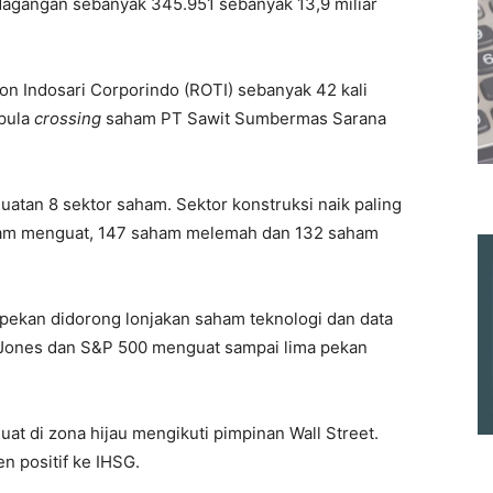
rdagangan sebanyak 345.951 sebanyak 13,9 miliar
n Indosari Corporindo (ROTI) sebanyak 42 kali
 pula
crossing
saham PT Sawit Sumbermas Sarana
uatan 8 sektor saham. Sektor konstruksi naik paling
aham menguat, 147 saham melemah dan 132 saham
r pekan didorong lonjakan saham teknologi dan data
 Jones dan S&P 500 menguat sampai lima pekan
at di zona hijau mengikuti pimpinan Wall Street.
n positif ke IHSG.