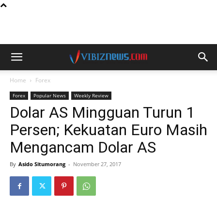
Home
Forex
Forex
Popular News
Weekly Review
Dolar AS Mingguan Turun 1
Persen; Kekuatan Euro Masih
Mengancam Dolar AS
By
Asido Situmorang
-
November 27, 2017