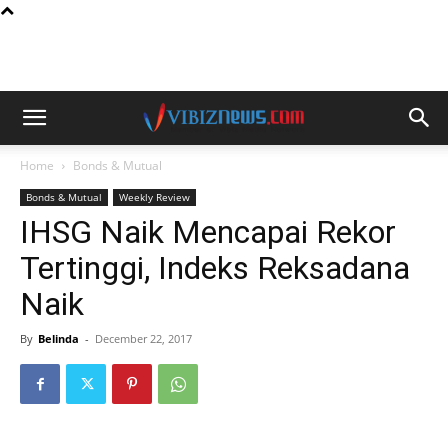
Home
Bonds & Mutual
Bonds & Mutual
Weekly Review
IHSG Naik Mencapai Rekor
Tertinggi, Indeks Reksadana
Naik
By
Belinda
-
December 22, 2017