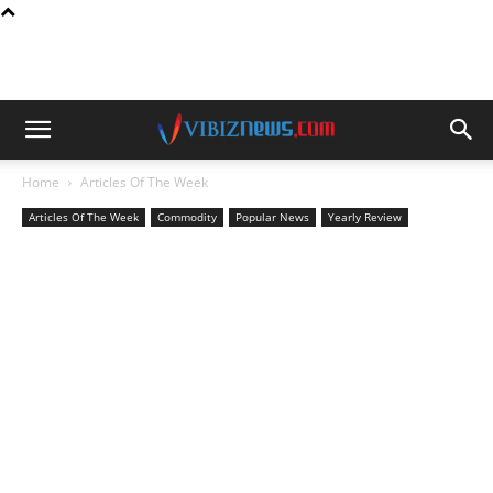
Home
Articles Of The Week
Articles Of The Week
Commodity
Popular News
Yearly Review