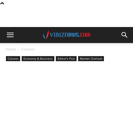
Home
Column
Column
Economy & Business
Editor's Pick
Market Outlook