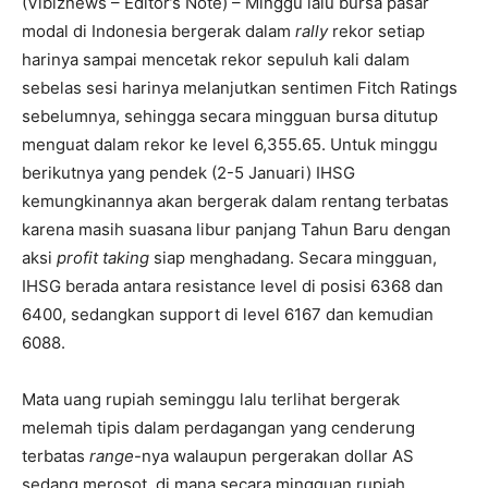
(Vibiznews – Editor’s Note) – Minggu lalu bursa pasar
modal di Indonesia bergerak dalam
rally
rekor setiap
harinya sampai mencetak rekor sepuluh kali dalam
sebelas sesi harinya melanjutkan sentimen Fitch Ratings
sebelumnya, sehingga secara mingguan bursa ditutup
menguat dalam rekor ke level 6,355.65. Untuk minggu
berikutnya yang pendek (2-5 Januari) IHSG
kemungkinannya akan bergerak dalam rentang terbatas
karena masih suasana libur panjang Tahun Baru dengan
aksi
profit taking
siap menghadang. Secara mingguan,
IHSG berada antara resistance level di posisi 6368 dan
6400, sedangkan support di level 6167 dan kemudian
6088.
Mata uang rupiah seminggu lalu terlihat bergerak
melemah tipis dalam perdagangan yang cenderung
terbatas
range
-nya walaupun pergerakan dollar AS
sedang merosot, di mana secara mingguan rupiah