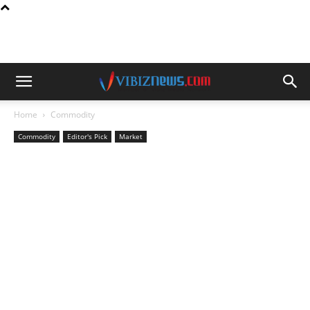
Home
Commodity
Commodity
Editor's Pick
Market