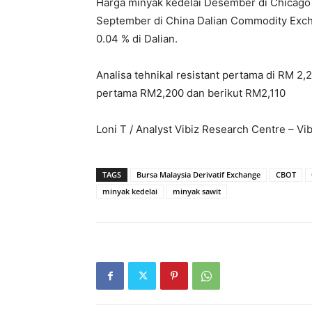
Harga minyak kedelai Desember di Chicago
September di China Dalian Commodity Exch
0.04 % di Dalian.
Analisa tehnikal resistant pertama di RM 
pertama RM2,200 dan berikut RM2,110
Loni T / Analyst Vibiz Research Centre – Vi
TAGS
Bursa Malaysia Derivatif Exchange
CBOT
minyak kedelai
minyak sawit