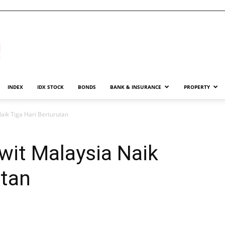
INDEX
IDX STOCK
BONDS
BANK & INSURANCE
PROPERTY
aik Tiga Hari Berturutan
wit Malaysia Naik
utan