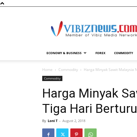
Vibiznews.com
ECONOMY & BUSINESS
FOREX
COMMODITY
Home
Commodity
Harga Minyak Sawit Malaysia N
Commodity
Harga Minyak Sa
Tiga Hari Bertur
By
Loni T
-
August 2, 2018