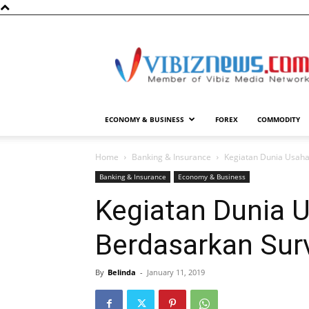
Vibiznews.com
ECONOMY & BUSINESS
FOREX
COMMODITY
Home
Banking & Insurance
Kegiatan Dunia Usaha
Banking & Insurance
Economy & Business
Kegiatan Dunia 
Berdasarkan Sur
By
Belinda
-
January 11, 2019