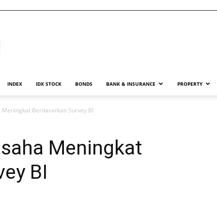
INDEX
IDX STOCK
BONDS
BANK & INSURANCE
PROPERTY
 Meningkat Berdasarkan Survey BI
Usaha Meningkat
vey BI