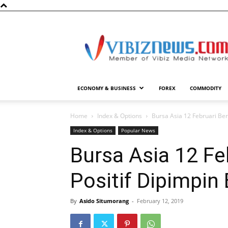
Vibiznews.com
ECONOMY & BUSINESS
FOREX
COMMODITY
Home
Index & Options
Bursa Asia 12 Februari Ber
Index & Options
Popular News
Bursa Asia 12 Fe
Positif Dipimpin
By
Asido Situmorang
-
February 12, 2019