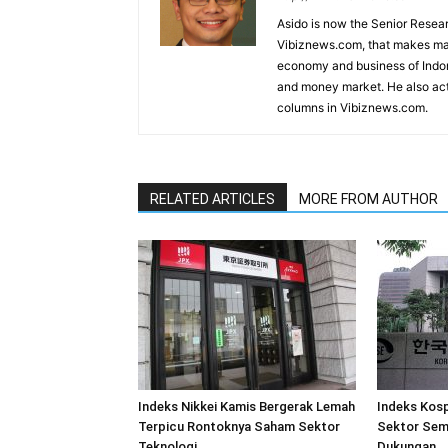
Asido is now the Senior Resear
Vibiznews.com, that makes mar
economy and business of Indone
and money market. He also acti
columns in Vibiznews.com.
RELATED ARTICLES
MORE FROM AUTHOR
Indeks Nikkei Kamis Bergerak Lemah
Indeks Kosp
Terpicu Rontoknya Saham Sektor
Sektor Sem
Teknologi
Dukungan