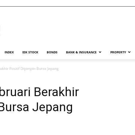
INDEX
IDX STOCK
BONDS
BANK & INSURANCE
PROPERTY
akhir Positif Dipimpin Bursa Jepang
bruari Berakhir
 Bursa Jepang