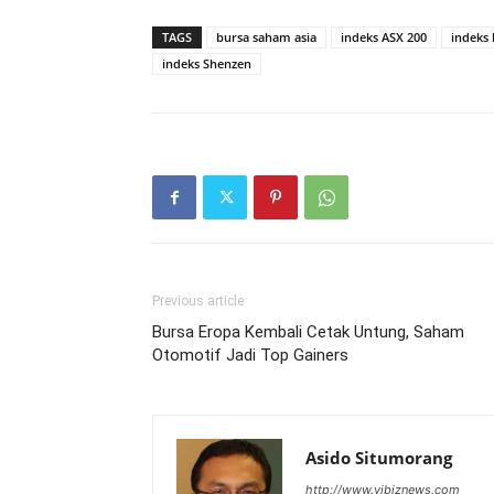
TAGS
bursa saham asia
indeks ASX 200
indeks
indeks Shenzen
Previous article
Bursa Eropa Kembali Cetak Untung, Saham
Otomotif Jadi Top Gainers
Asido Situmorang
http://www.vibiznews.com