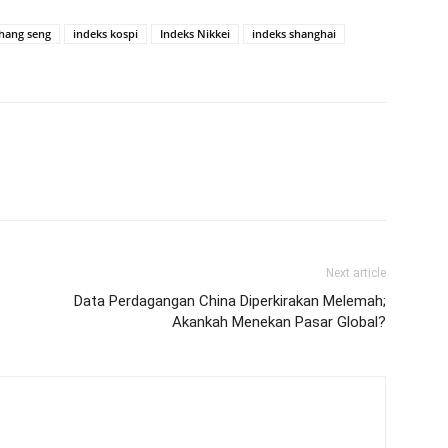
 hang seng
indeks kospi
Indeks Nikkei
indeks shanghai
Next article
Data Perdagangan China Diperkirakan Melemah;
Akankah Menekan Pasar Global?