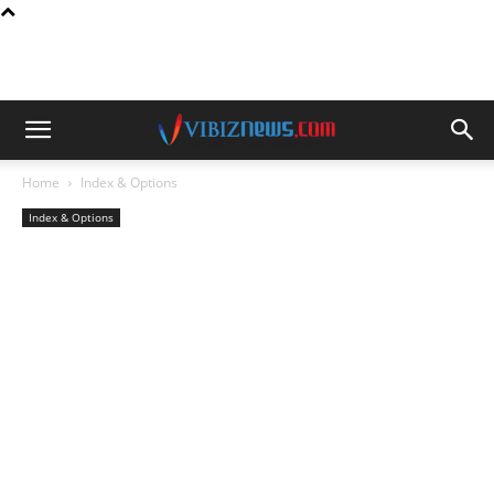
Home
Index & Options
Index & Options