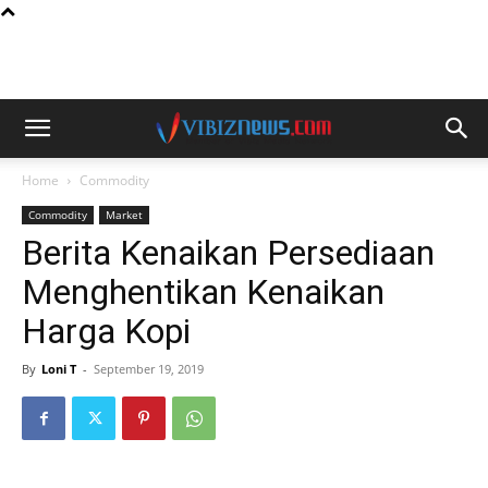
Home
Commodity
Commodity
Market
Berita Kenaikan Persediaan
Menghentikan Kenaikan
Harga Kopi
By
Loni T
-
September 19, 2019