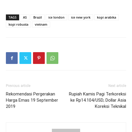
TAGS
AS
Brazil
ice london
ice new york
kopi arabika
kopi robusta
vietnam
Previous article
Next article
Rekomendasi Pergerakan
Rupiah Kamis Pagi Terkoreksi
Harga Emas 19 September
ke Rp14.104/USD; Dollar Asia
2019
Koreksi Teknikal