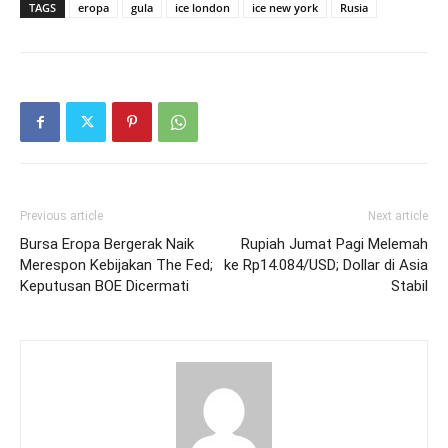
TAGS
eropa
gula
ice london
ice new york
Rusia
Previous article
Next article
Bursa Eropa Bergerak Naik
Rupiah Jumat Pagi Melemah
Merespon Kebijakan The Fed;
ke Rp14.084/USD; Dollar di Asia
Keputusan BOE Dicermati
Stabil